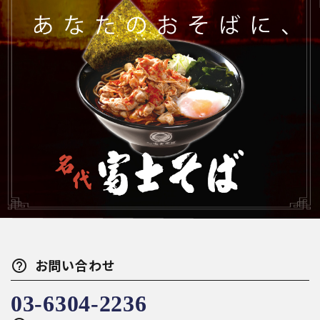
おすすめ商品
めん
たれ・めんつゆ
おかず
グッズ
ギフト
サービス
help_outline
お問い合わせ
03-6304-2236