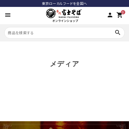
東京ローカルフードを全国へ
0
menu
person
shopping_cart
meeting_room
search
person
meeting_room
person
ログイン
新規会員登録
メディア
search
おすすめ商品
カテゴリーから探す
全ての商品