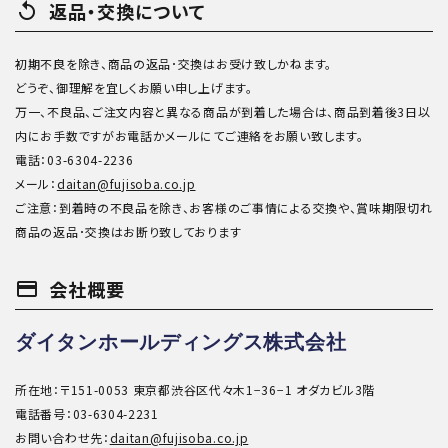
replay
返品・交換について
初期不良を除き、商品の返品･交換はお受け致しかねます。
どうぞ、御理解を宜しくお願い申し上げます。
万一、不良品、ご注文内容と異なる商品が到着した場合は、商品到着後3日以
内にお手数ですがお電話かメールにてご連絡をお願い致します。
電話：03-6304-2236
メール：
daitan@fujisoba.co.jp
ご注意：到着時の不良品を除き、お客様のご事情による交換や、賞味期限切れ
商品の返品･交換はお断り致しております
payment
会社概要
ダイタンホールディングス株式会社
所在地：〒151-0053 東京都渋谷区代々木1−36−1 オダカビル3階
電話番号：03-6304-2231
お問い合わせ先：
daitan@fujisoba.co.jp