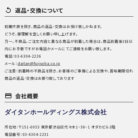
replay
返品・交換について
初期不良を除き、商品の返品･交換はお受け致しかねます。
どうぞ、御理解を宜しくお願い申し上げます。
万一、不良品、ご注文内容と異なる商品が到着した場合は、商品到着後3日以
内にお手数ですがお電話かメールにてご連絡をお願い致します。
電話：03-6304-2236
メール：
daitan@fujisoba.co.jp
ご注意：到着時の不良品を除き、お客様のご事情による交換や、賞味期限切れ
商品の返品･交換はお断り致しております
payment
会社概要
ダイタンホールディングス株式会社
所在地：〒151-0053 東京都渋谷区代々木1−36−1 オダカビル3階
電話番号：03-6304-2231