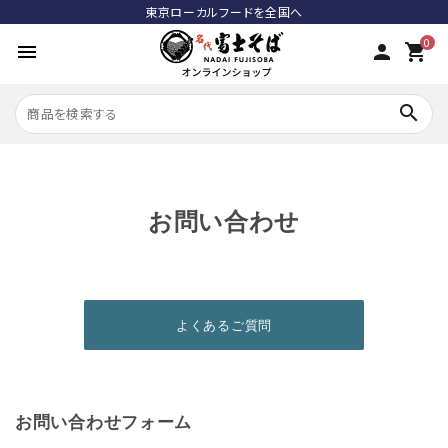
東京ローカルフードを全国へ
0
menu
person
shopping_cart
meeting_room
search
person
meeting_room
person
ログイン
新規会員登録
お問い合わせ
search
おすすめ商品
よくあるご質問
カテゴリーから探す
全ての商品
お問い合わせフォーム