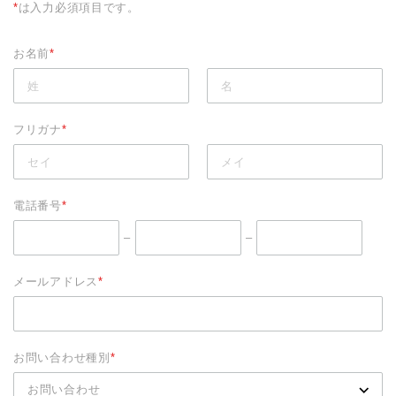
おすすめ商品
*
は入力必須項目です。
めん
お名前
*
たれ・めんつゆ
フリガナ
*
おかず
グッズ
電話番号
*
ギフト
–
–
サービス
メールアドレス
*
お問い合わせ種別
*